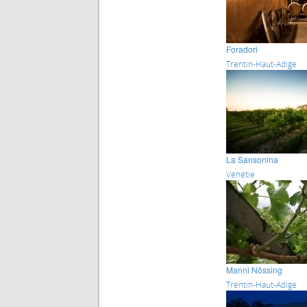
Foradori
Trentin-Haut-Adige
La Sansonina
Vénétie
Manni Nössing
Trentin-Haut-Adige