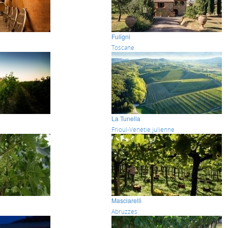
Fuligni
Toscane
La Tunella
Frioul-Vénétie julienne
Masciarelli
Abruzzes