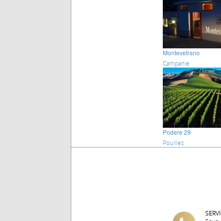
Montevetrano
Campanie
Podere 29
Pouilles
SERV