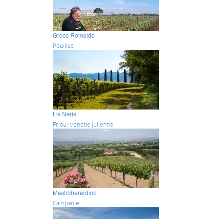
Greco Romaldo
Pouilles
Lis Neris
Frioul-Vénétie julienne
Mastroberardino
Campanie