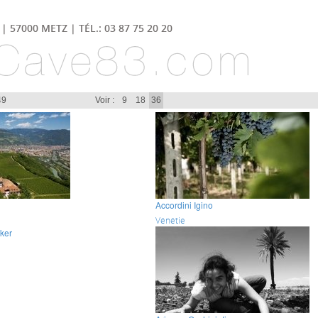
| 57000 METZ | TÉL.: 03 87 75 20 20
49
Voir :
9
18
36
Accordini Igino
Vénétie
ker