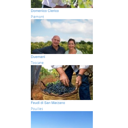
Domenico Clerico
Piémont
Duemani
Toscane
Feudi di San Marzano
Pouilles