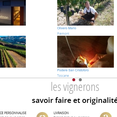
Olivero Mario
Piémont
Podere San Cristoforo
Toscane
les vignerons
savoir faire et originalit
ICE PERSONNALISE
LIVRAISON