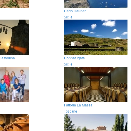
Carlo Hauner
Sicile
Castellina
Donnafugata
Sicile
Fattoria La Massa
Toscane