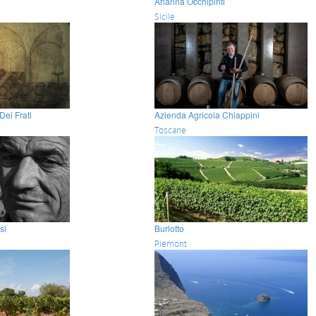
Arianna Occhipinti
Sicile
Dei Frati
Azienda Agricola Chiappini
Toscane
si
Burlotto
Piémont