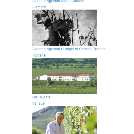
Azienda Agricola Alario Claudio
Piémont
Azienda Agricola I Luoghi di Stefano Granata
Toscane
Ca' Rugate
Vénétie