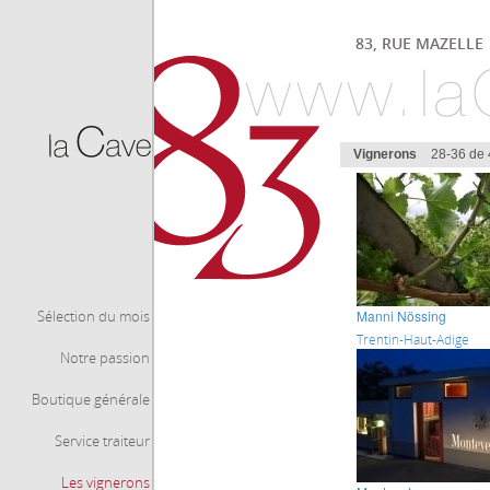
83, RUE MAZELLE |
Vignerons
28-36 de 
Sélection du mois
Manni Nössing
Trentin-Haut-Adige
Notre passion
Boutique générale
Service traiteur
Les vignerons