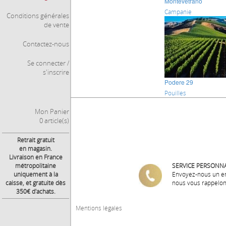
Montevetrano
Campanie
Conditions générales
de vente
Contactez-nous
Se connecter /
s'inscrire
Podere 29
Pouilles
Mon Panier
0 article(s)
Retrait gratuit
en magasin.
Livraison en France
métropolitaine
SERVICE PERSONNA
uniquement à la
Envoyez-nous un e
caisse, et gratuite dès
nous vous rappelo
350€ d'achats.
Mentions légales